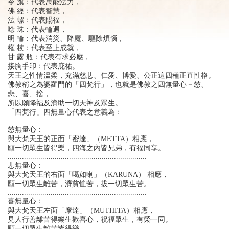
令 旗：代表萬能法力，
佛 經：代表智慧，
法 螺：代表賜福，
唸 珠：代表輪迴，
明 輪：代表消災、降魔、驅除煩惱，
權 杖：代表至上成就，
甘 露 瓶：代表有求必應，
接胸手印：代表庇祐。
天王之性情溫柔，充滿慈悲、仁愛、博愛、公正這四種正直性格。
佛教稱之為婆羅門的「四梵行」，也就是佛教之四無量心－慈、
悲、喜、捨，
所以願降福及濟助一切天神及眾生。
「四梵行」四無量心代表之意義為：
....................................................................
慈無量心：
與大梵天王的正面「密達」（METTA）相應，
願一切眾生皆得樂，四海之內皆兄弟，有福同享。
....................................................................
悲無量心：
與大梵天王的右面「噶如喇」（KARUNA） 相應，
願一切眾生離苦，濟貧恤苦，拔一切眾生苦。
....................................................................
喜無量心：
與大梵天王左面「摩達」（MUTHITA）相應，
見人行善離苦得樂生歡喜心，祝福眾生，有榮一同。
願一切眾生離苦皆得樂。