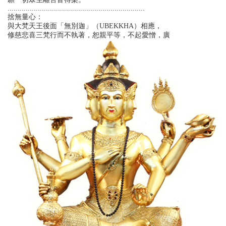
....................................................................
捨無量心：
與大梵天王後面「無別迦」（UBEKKHA）相應，
修慈悲喜三梵行而不執著，恕親平等，不起愛憎，廣