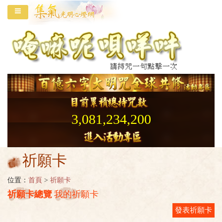
3,081,234,200
祈願卡
位置：
首頁
>
祈願卡
祈願卡總覽
我的祈願卡
發表祈願卡